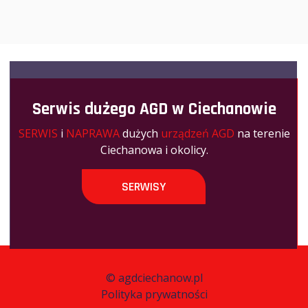
Serwis dużego AGD w Ciechanowie
SERWIS
i
NAPRAWA
dużych
urządzeń AGD
na terenie
Ciechanowa i okolicy.
SERWISY
©
agdciechanow.pl
Polityka prywatności