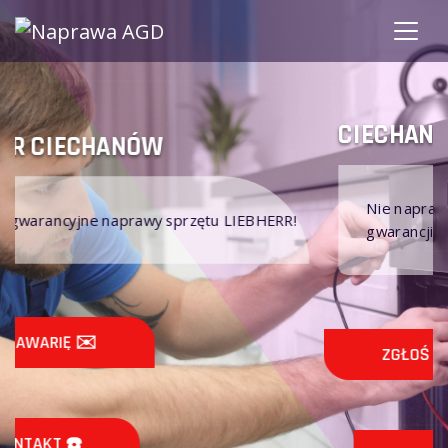
CIECHANÓW LIEBHERR
Nie naprawiamy sprzętu AGD LIEBHERR na
HERR!
gwarancji!
ZGŁOŚ AWARIĘ ✉️